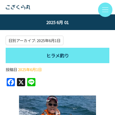
2025 6月 01
日別アーカイブ:
2025年6月1日
ヒラメ釣り
投稿日
2025年6月1日
F
X
Li
a
n
c
e
e