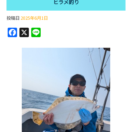
ヒラメ釣り
投稿日
2025年6月1日
F
X
Li
a
n
c
e
e
b
o
o
k