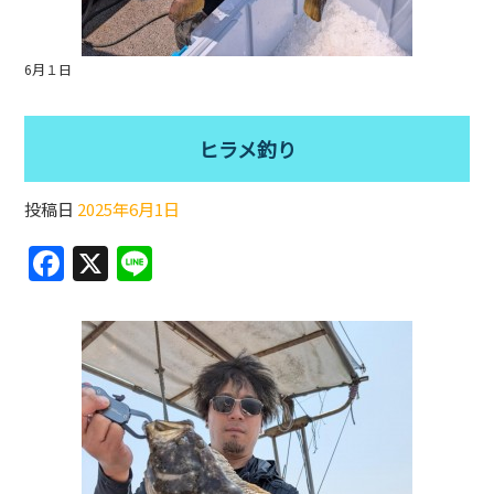
6月１日
ヒラメ釣り
投稿日
2025年6月1日
F
X
Li
a
n
c
e
e
b
o
o