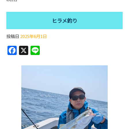
ヒラメ釣り
投稿日
2025年6月1日
F
X
Li
a
n
c
e
e
b
o
o
k