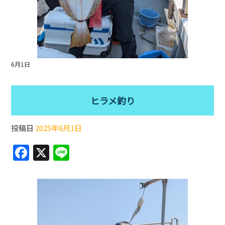
6月1日
ヒラメ釣り
投稿日
2025年6月1日
F
X
Li
a
n
c
e
e
b