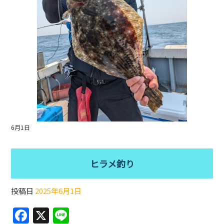
k
6月1日
ヒラメ釣り
投稿日
2025年6月1日
F
X
Li