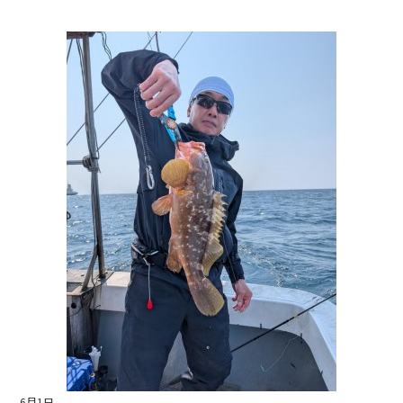
a
n
c
e
e
b
o
o
k
6月1日