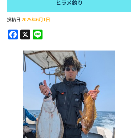
ヒラメ釣り
投稿日
2025年6月1日
F
X
Li
a
n
c
e
e
b
o
o
k