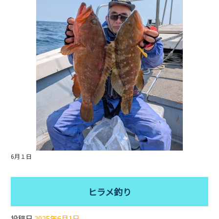
o
o
k
6月１日
ヒラメ釣り
投稿日
2025年6月1日