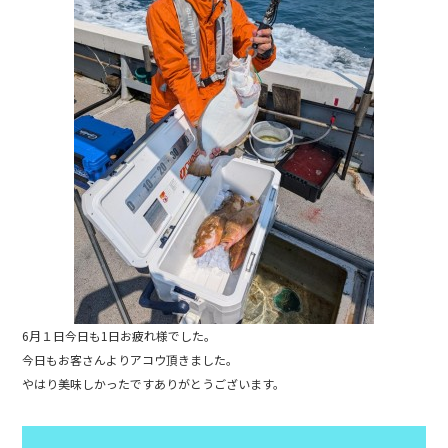
b
o
o
k
6月１日今日も1日お疲れ様でした。
今日もお客さんよりアコウ頂きました。
やはり美味しかったですありがとうございます。