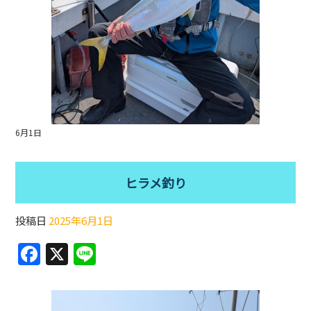
6月1日
ヒラメ釣り
投稿日
2025年6月1日
F
X
Li
a
n
c
e