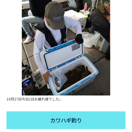
b
o
o
k
10月27日今日1日お疲れ様でした。
カワハギ釣り