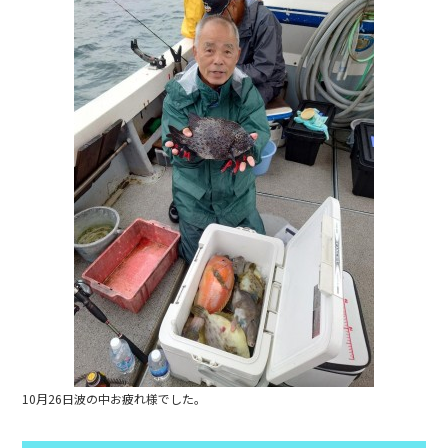
e
b
o
o
k
10月26日波の中お疲れ様でした。