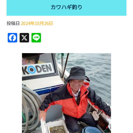
カワハギ釣り
投稿日
2024年10月26日
F
X
Li
a
n
c
e
e
b
o
o
k