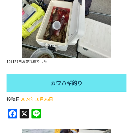
10月27日お疲れ様でした。
カワハギ釣り
投稿日
2024年10月26日
F
X
Li
a
n
c
e