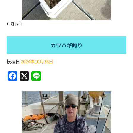
10月27日
カワハギ釣り
投稿日
2024年10月28日
F
X
Li
a
n
c
e
e
b
o
o