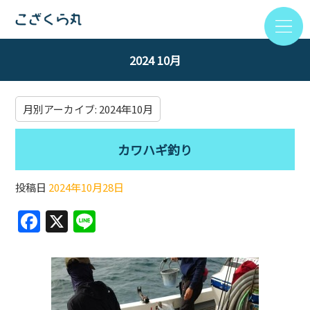
2024 10月
月別アーカイブ:
2024年10月
カワハギ釣り
投稿日
2024年10月28日
F
X
Li
a
n
c
e
e