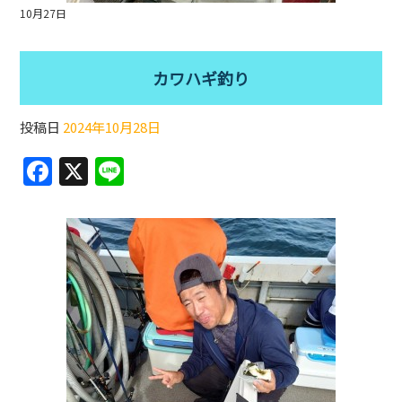
10月27日
カワハギ釣り
投稿日
2024年10月28日
F
X
Li
a
n
c
e
e
b
o
o
k