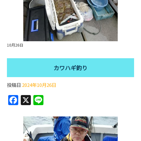
10月26日
カワハギ釣り
投稿日
2024年10月26日
F
X
Li
a
n
c
e
e
b