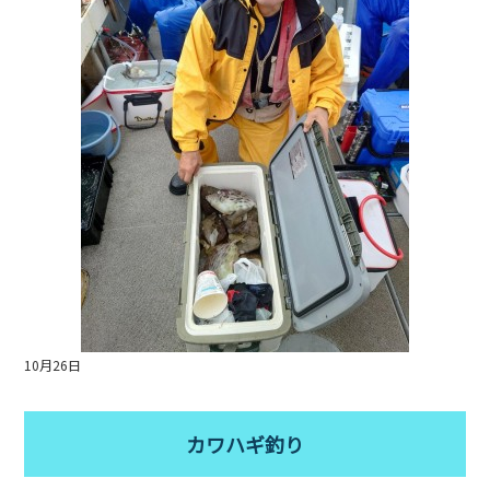
o
o
k
10月26日
カワハギ釣り