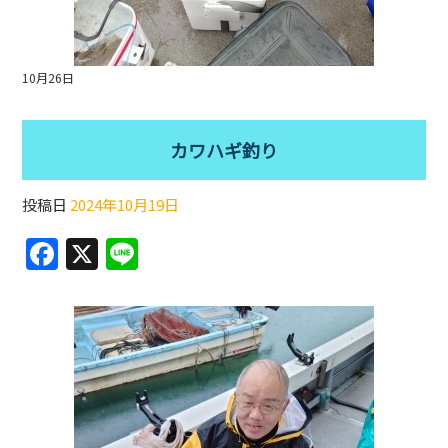
10月26日
カワハギ釣り
投稿日
2024年10月19日
F
X
Li
a
n
c
e
e
b
o
o