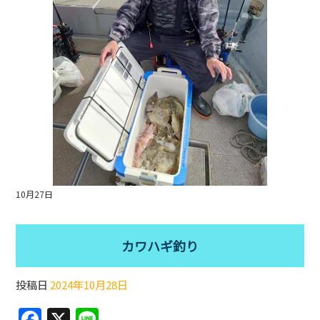
k
10月27日
カワハギ釣り
投稿日
2024年10月28日
F
X
Li