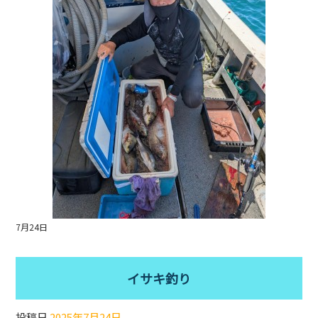
o
o
k
7月24日
イサキ釣り
投稿日
2025年7月24日