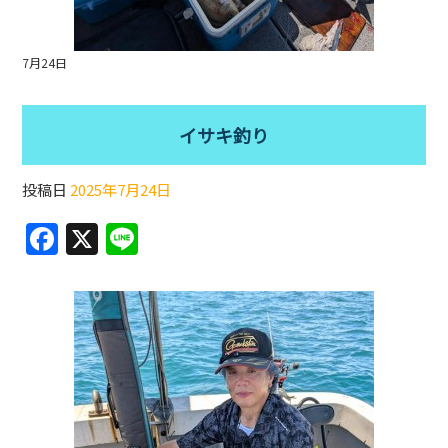
7月24日
イサキ釣り
投稿日
2025年7月24日
F
X
Li
a
n
c
e
e
b
o
o