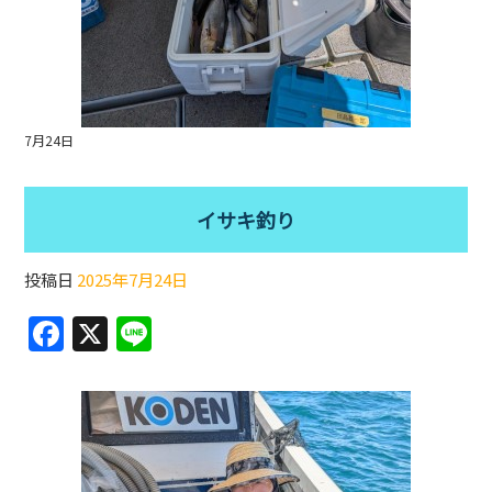
7月24日
イサキ釣り
投稿日
2025年7月24日
F
X
Li
a
n
c
e
e
b