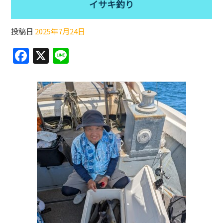
イサキ釣り
投稿日
2025年7月24日
F
X
Li
a
n
c
e
e
b
o
o
k