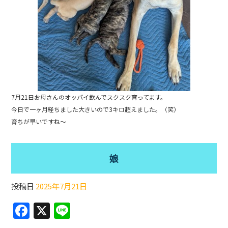
7月21日お母さんのオッパイ飲んでスクスク育ってます。
今日で一ヶ月経ちました大きいので3キロ超えました。（笑）
育ちが早いですね〜
娘
投稿日
2025年7月21日
F
X
Li
a
n