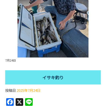
k
7月24日
イサキ釣り
投稿日
2025年7月24日
F
X
Li