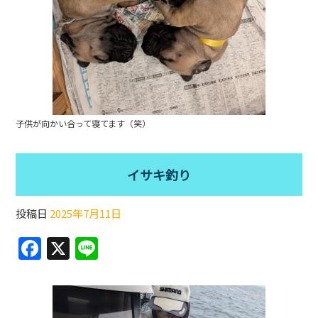
子供が向かい合って寝てます（笑）
イサキ釣り
投稿日
2025年7月11日
F
X
Li
a
n
c
e
e