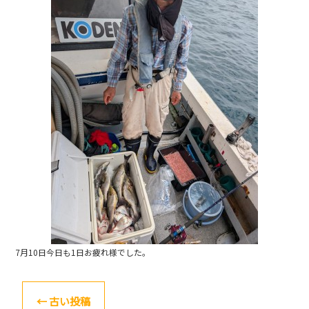
b
o
o
k
7月10日今日も1日お疲れ様でした。
←
古い投稿