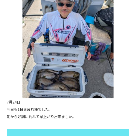
b
o
o
k
7月24日
今日も1日お疲れ様でした。
朝から好調に釣れて早上がり出来ました。