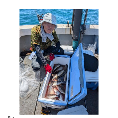
a
n
c
e
e
b
o
o
k
7月24日