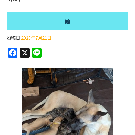
娘
投稿日
2025年7月21日
F
X
Li
a
n
c
e
e
b
o
o
k