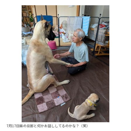
c
e
e
b
o
o
k
7月17日妹の旦那と何かお話ししてるのかな？（笑）