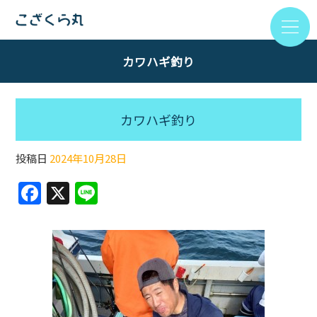
カワハギ釣り
カワハギ釣り
投稿日
2024年10月28日
F
X
Li
a
n
c
e
e
b
o