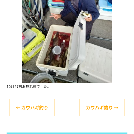
o
k
10月27日お疲れ様でした。
←
カワハギ釣り
カワハギ釣り
→