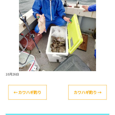
o
k
10月26日
←
カワハギ釣り
カワハギ釣り
→