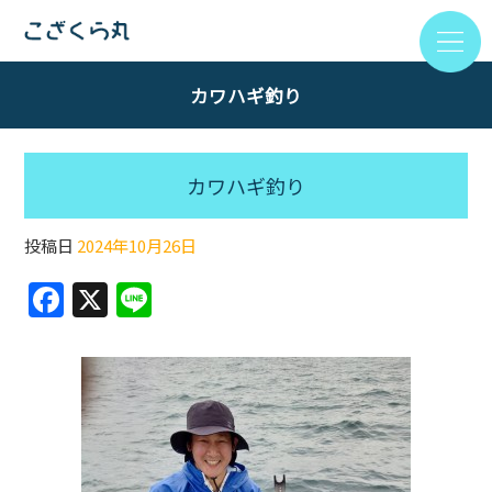
カワハギ釣り
カワハギ釣り
投稿日
2024年10月26日
F
X
Li
a
n
c
e
e
b
o