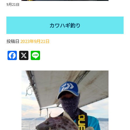
9月21日
カワハギ釣り
投稿日
2023年9月21日
F
X
Li
a
n
c
e
e
b
o
o
k