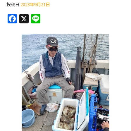
投稿日
2023年9月21日
F
X
Li
a
n
c
e
e
b
o
o
k