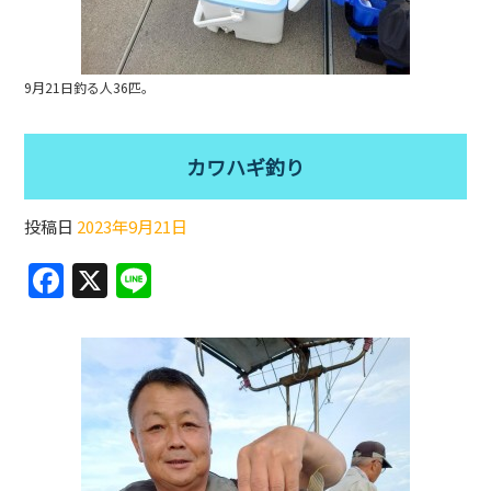
9月21日釣る人36匹。
カワハギ釣り
投稿日
2023年9月21日
F
X
Li
a
n
c
e
e
b
o
o