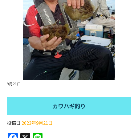
k
9月21日
カワハギ釣り
投稿日
2023年9月21日
F
X
Li