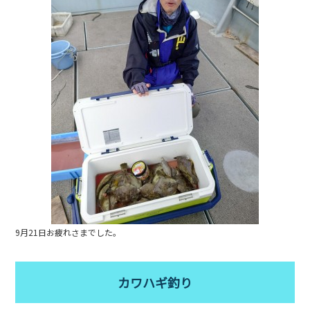
b
o
o
k
9月21日お疲れさまでした。
カワハギ釣り