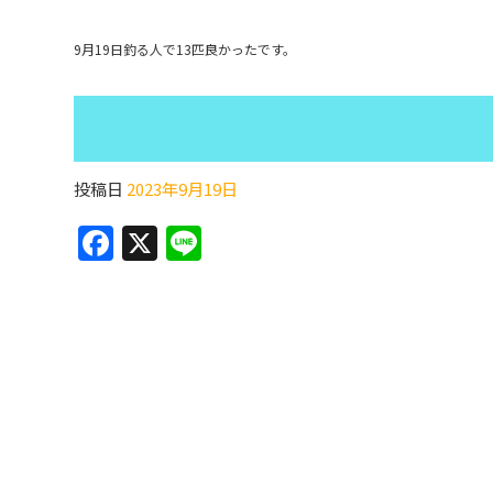
9月19日釣る人で13匹良かったです。
投稿日
2023年9月19日
F
X
Li
a
n
c
e
e
b
o
o
k