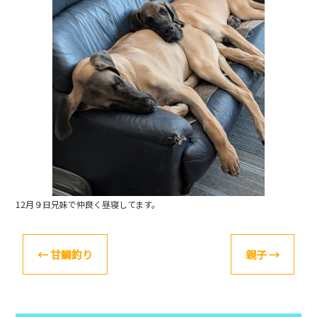
o
k
12月９日兄妹で仲良く昼寝してます。
←
甘鯛釣り
親子
→