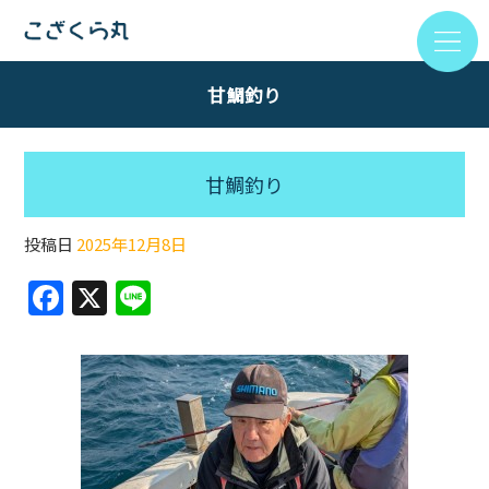
甘鯛釣り
甘鯛釣り
投稿日
2025年12月8日
F
X
Li
a
n
c
e
e
b
o