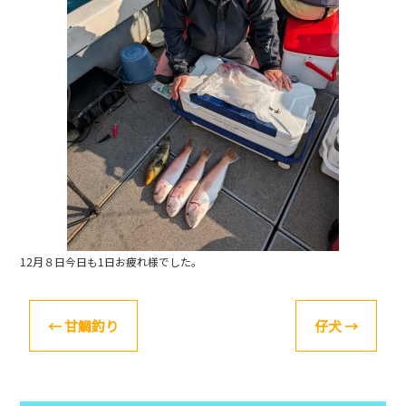
o
k
12月８日今日も1日お疲れ様でした。
←
甘鯛釣り
仔犬
→