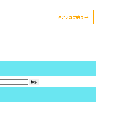
沖アラカブ釣り
→