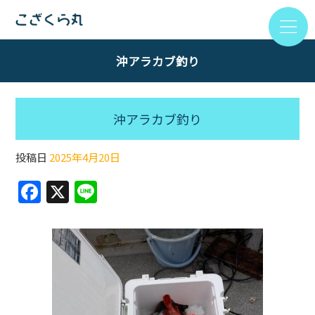
沖アラカブ釣り
沖アラカブ釣り
投稿日
2025年4月20日
F
X
Li
a
n
c
e
e
b
o