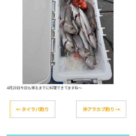
o
k
4月20日今日も帰るまでに料理できてますね～
←
タイラバ釣り
沖アラカブ釣り
→