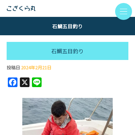
石鯛五目釣り
石鯛五目釣り
投稿日
2024年2月21日
F
X
Li
a
n
c
e
e
b
o