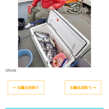
o
k
2月20日
←
石鯛五目釣り
石鯛五目釣り
→