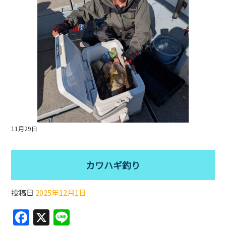
k
11月29日
カワハギ釣り
投稿日
2025年12月1日
F
X
Li