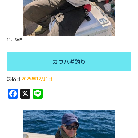
11月30日
カワハギ釣り
投稿日
2025年12月1日
F
X
Li
a
n
c
e
e
b