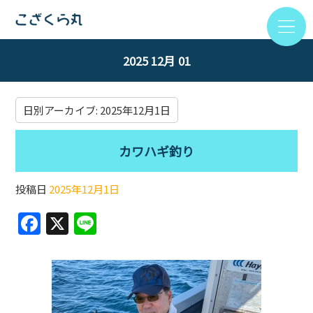
2025 12月 01
日別アーカイブ:
2025年12月1日
カワハギ釣り
投稿日
2025年12月1日
F
X
Li
a
n
c
e
e