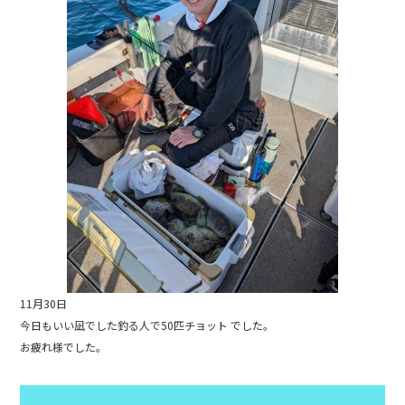
b
o
o
k
11月30日
今日もいい凪でした釣る人で50匹チョット でした。
お疲れ様でした。