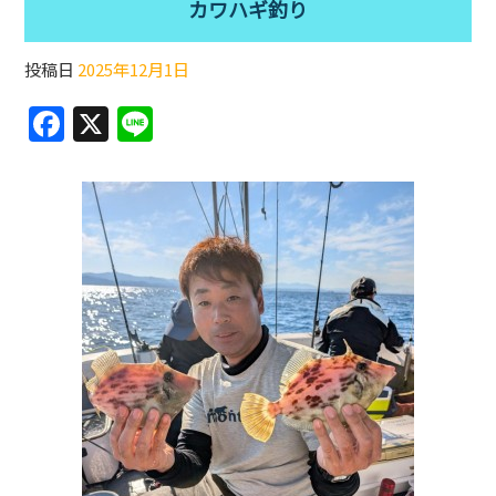
カワハギ釣り
投稿日
2025年12月1日
F
X
Li
a
n
c
e
e
b
o
o
k