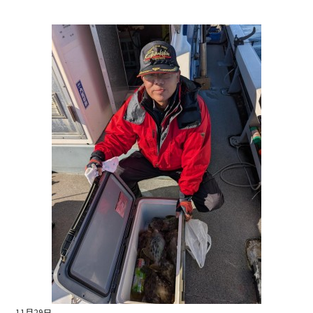
a
n
c
e
e
b
o
o
k
11月29日