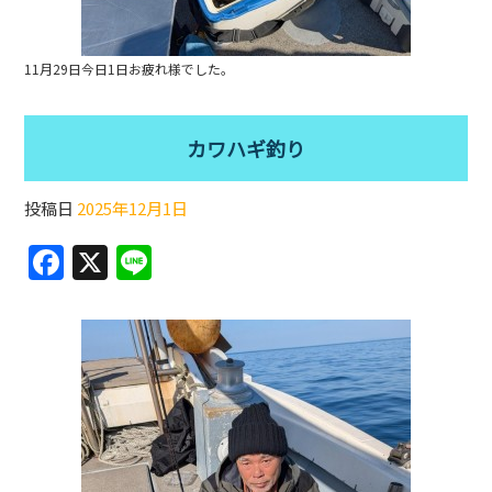
11月29日今日1日お疲れ様でした。
カワハギ釣り
投稿日
2025年12月1日
F
X
Li
a
n
c
e
e
b
o
o