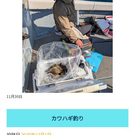
o
o
k
11月30日
カワハギ釣り
投稿日
2025年12月1日