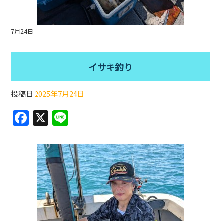
7月24日
イサキ釣り
投稿日
2025年7月24日
F
X
Li
a
n
c
e
e
b
o
o