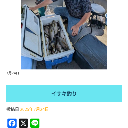
k
7月24日
イサキ釣り
投稿日
2025年7月24日
F
X
Li