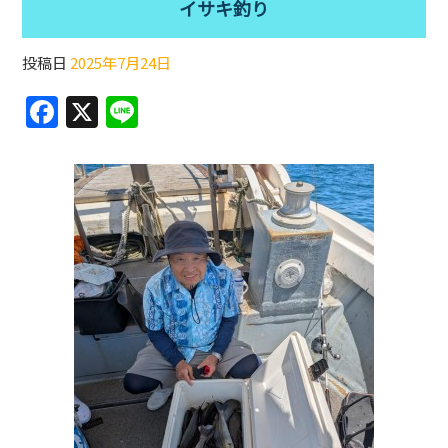
イサキ釣り
投稿日
2025年7月24日
F
X
Li
a
n
c
e
e
b
o
o
k