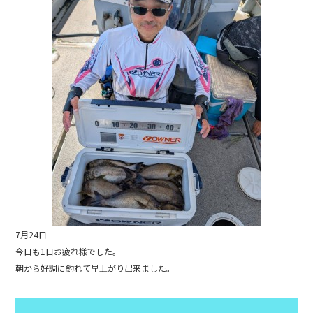
b
o
o
k
7月24日
今日も1日お疲れ様でした。
朝から好調に釣れて早上がり出来ました。