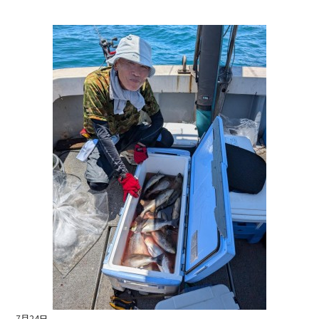
a
n
c
e
e
b
o
o
k
7月24日