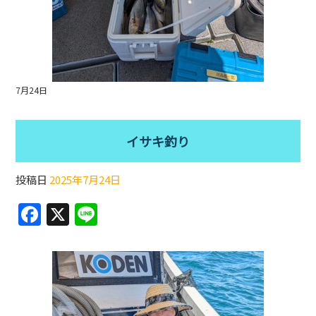
7月24日
イサキ釣り
投稿日
2025年7月24日
F
X
Li
a
n
c
e
e
b