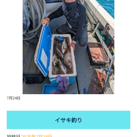
o
o
k
7月24日
イサキ釣り
投稿日
2025年7月24日