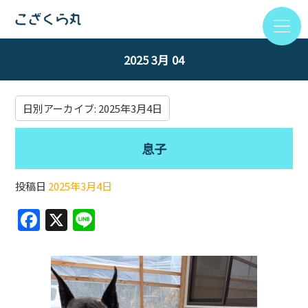
2025 3月 04
日別アーカイブ:
2025年3月4日
息子
投稿日
2025年3月4日
F
X
Li
a
n
c
e
e