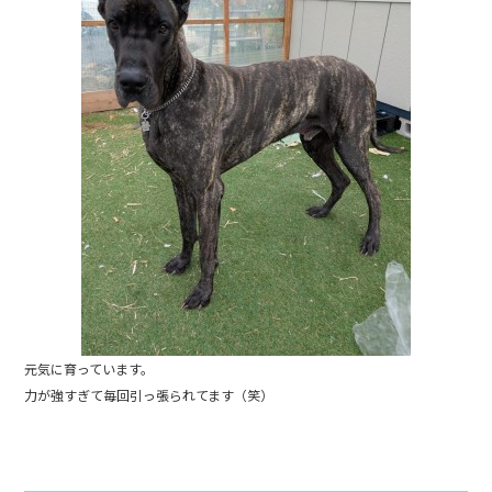
b
o
o
k
元気に育っています。
力が強すぎて毎回引っ張られてます（笑）