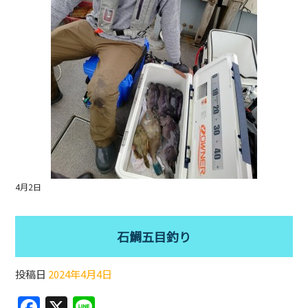
k
4月2日
石鯛五目釣り
投稿日
2024年4月4日
F
X
Li