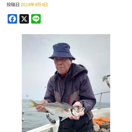
投稿日
2024年4月4日
F
X
Li
a
n
c
e
e
b
o
o
k