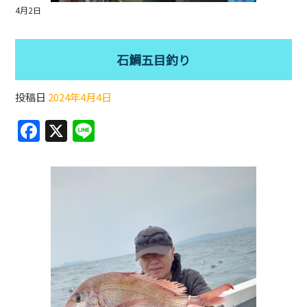
4月2日
石鯛五目釣り
投稿日
2024年4月4日
F
X
Li
a
n
c
e
e
b
o
o
k