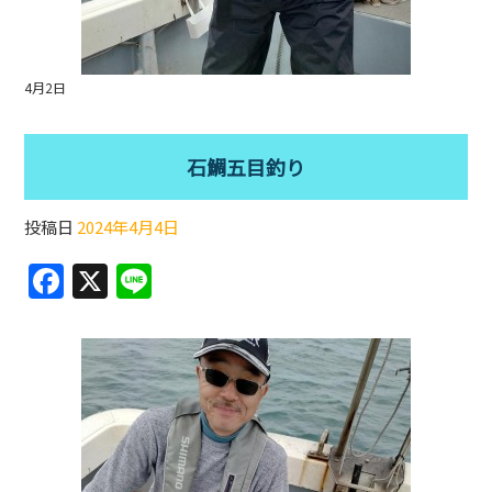
4月2日
石鯛五目釣り
投稿日
2024年4月4日
F
X
Li
a
n
c
e
e
b
o
o