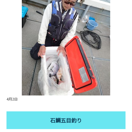
b
o
o
k
4月2日
石鯛五目釣り