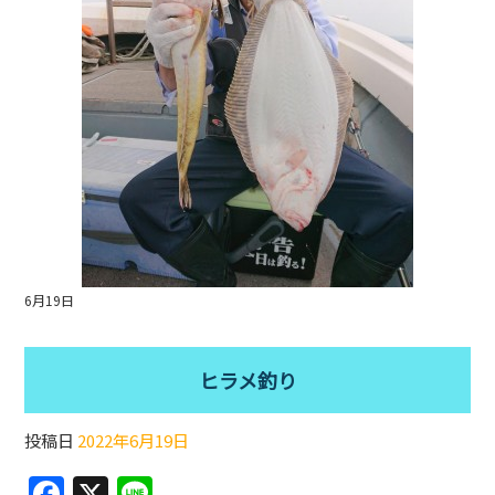
k
6月19日
ヒラメ釣り
投稿日
2022年6月19日
F
X
Li