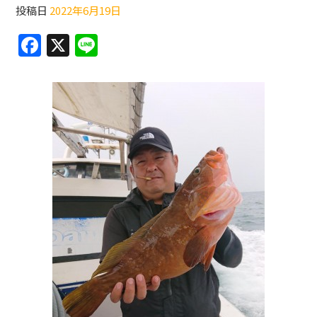
投稿日
2022年6月19日
F
X
Li
a
n
c
e
e
b
o
o
k