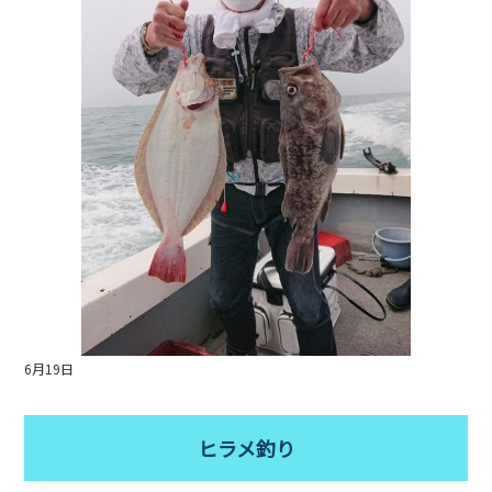
b
o
o
k
6月19日
ヒラメ釣り