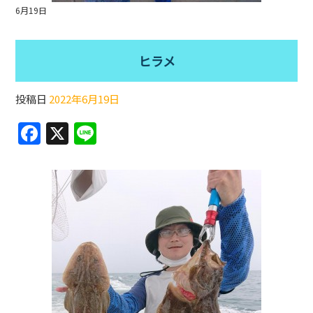
6月19日
ヒラメ
投稿日
2022年6月19日
F
X
Li
a
n
c
e
e
b
o
o
k