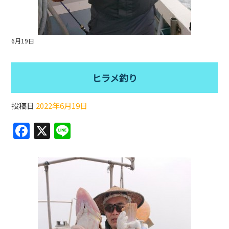
6月19日
ヒラメ釣り
投稿日
2022年6月19日
F
X
Li
a
n
c
e
e
b
o
o