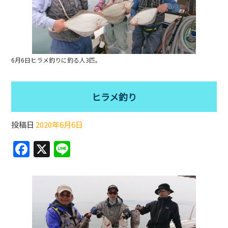
b
o
o
k
6月6日ヒラメ釣りに釣る人3匹。
ヒラメ釣り
投稿日
2020年6月6日
F
X
Li
a
n
c
e
e
b