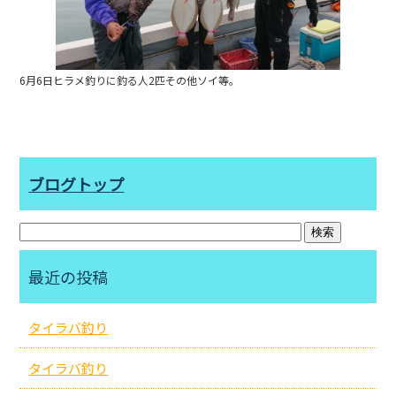
o
o
k
6月6日ヒラメ釣りに釣る人2匹その他ソイ等。
ブログトップ
最近の投稿
タイラバ釣り
タイラバ釣り