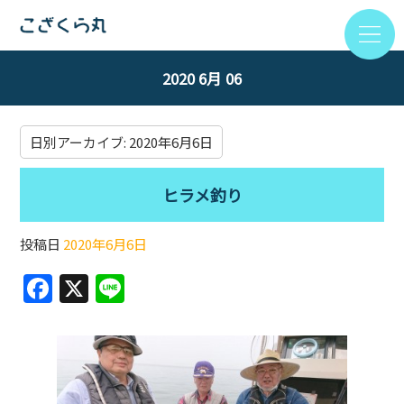
2020 6月 06
日別アーカイブ:
2020年6月6日
ヒラメ釣り
投稿日
2020年6月6日
F
X
Li
a
n
c
e
e