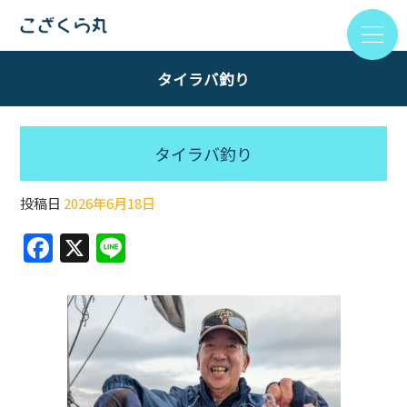
タイラバ釣り
タイラバ釣り
投稿日
2026年6月18日
F
X
Li
a
n
c
e
e
b
o