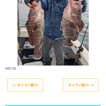
o
k
6月17日
←
タイラバ釣り
タイラバ釣り
→