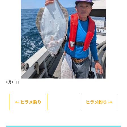
o
k
6月10日
←
ヒラメ釣り
ヒラメ釣り
→