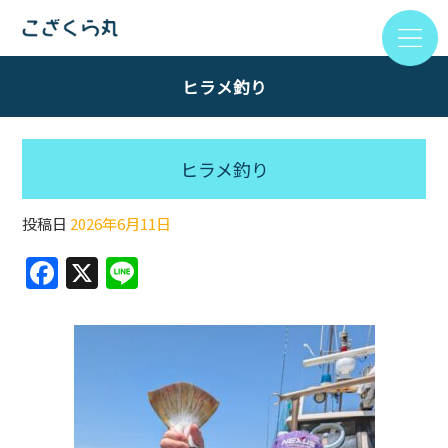
ヒラメ釣り
ヒラメ釣り
投稿日
2026年6月11日
F
X
Li
a
n
c
e
e
b
o