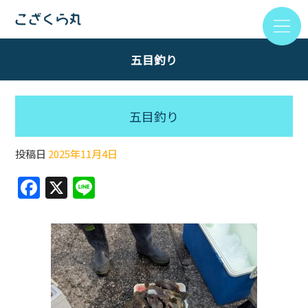
五目釣り
五目釣り
投稿日
2025年11月4日
F
X
Li
a
n
c
e
e
b
o