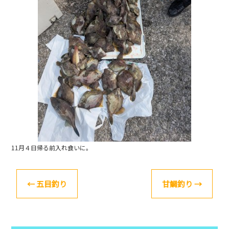
o
k
11月４日帰る前入れ食いに。
←
五目釣り
甘鯛釣り
→