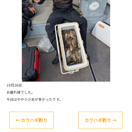
o
k
10月26日
お疲れ様でした。
今日はやや小さめが多かったです。
←
カワハギ釣り
カワハギ釣り
→