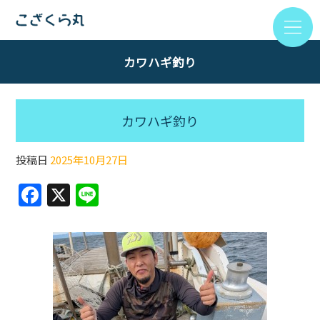
カワハギ釣り
カワハギ釣り
投稿日
2025年10月27日
F
X
Li
a
n
c
e
e
b
o