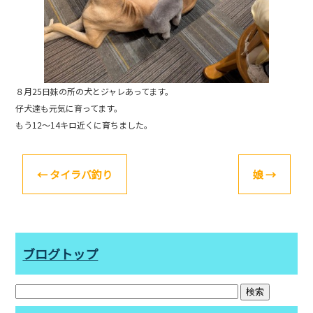
o
k
８月25日妹の所の犬とジャレあってます。
仔犬達も元気に育ってます。
もう12〜14キロ近くに育ちました。
←
タイラバ釣り
娘
→
ブログトップ