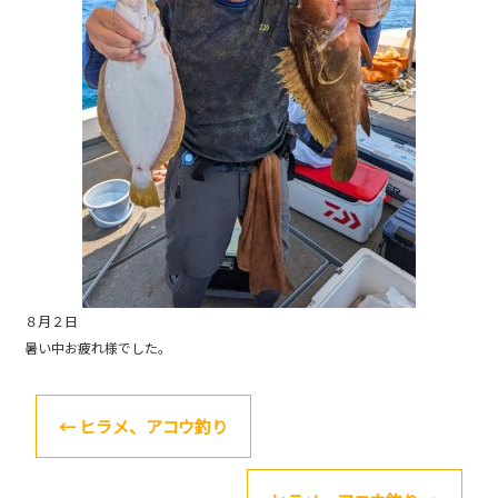
o
k
８月２日
暑い中お疲れ様でした。
←
ヒラメ、アコウ釣り