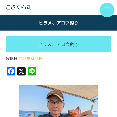
ヒラメ、アコウ釣り
ヒラメ、アコウ釣り
投稿日
2025年8月3日
F
X
Li
a
n
c
e
e
b
o