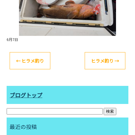
o
k
6月7日
←
ヒラメ釣り
ヒラメ釣り
→
ブログトップ
最近の投稿