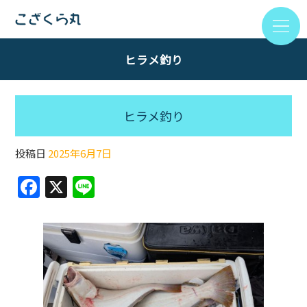
ヒラメ釣り
ヒラメ釣り
投稿日
2025年6月7日
F
X
Li
a
n
c
e
e
b
o