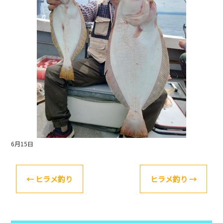
o
k
6月15日
←
ヒラメ釣り
ヒラメ釣り
→