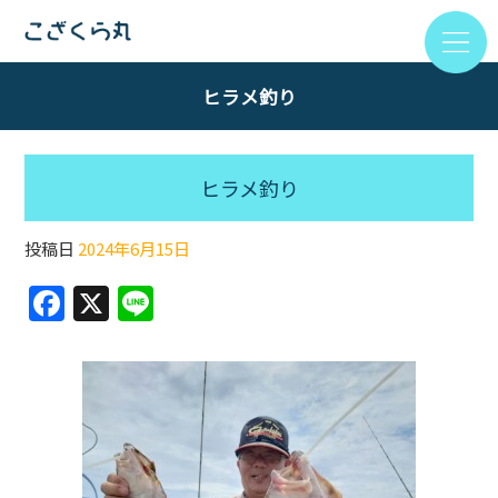
ヒラメ釣り
ヒラメ釣り
投稿日
2024年6月15日
F
X
Li
a
n
c
e
e
b
o