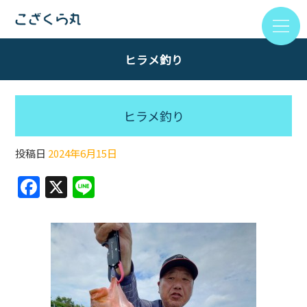
ヒラメ釣り
ヒラメ釣り
投稿日
2024年6月15日
F
X
Li
a
n
c
e
e
b
o