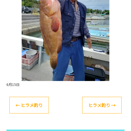
o
k
6月15日
←
ヒラメ釣り
ヒラメ釣り
→