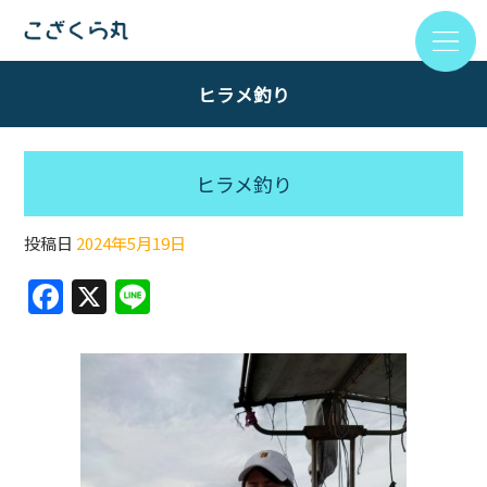
ヒラメ釣り
ヒラメ釣り
投稿日
2024年5月19日
F
X
Li
a
n
c
e
e
b
o