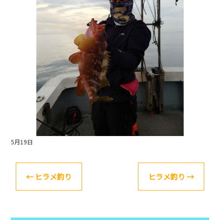
o
k
5月19日
←
ヒラメ釣り
ヒラメ釣り
→