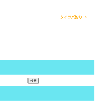
タイラバ釣り
→