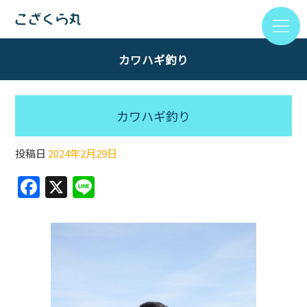
カワハギ釣り
カワハギ釣り
投稿日
2024年2月29日
F
X
Li
a
n
c
e
e
b
o