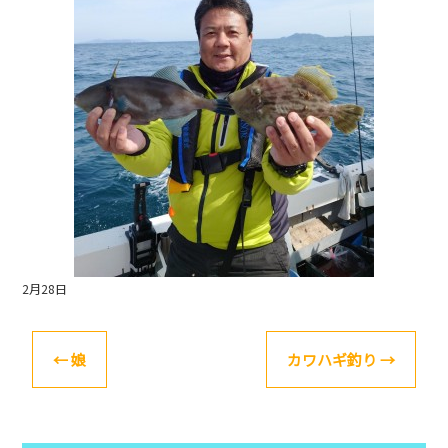
o
k
2月28日
←
娘
カワハギ釣り
→