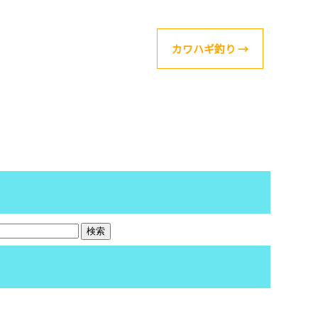
カワハギ釣り
→