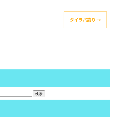
タイラバ釣り
→