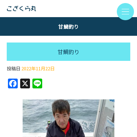
甘鯛釣り
甘鯛釣り
投稿日
2022年11月22日
F
X
Li
a
n
c
e
e
b
o