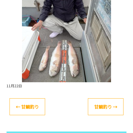
o
k
11月22日
←
甘鯛釣り
甘鯛釣り
→