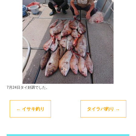
o
k
7月24日タイ好調でした。
←
イサキ釣り
タイラバ釣り
→