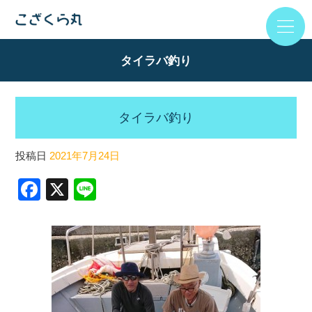
タイラバ釣り
タイラバ釣り
投稿日
2021年7月24日
F
X
Li
a
n
c
e
e
b
o