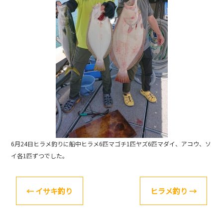
o
k
6月24日ヒラメ釣りに船中ヒラメ6匹マゴチ1匹ヤズ6匹マダイ、アコウ、ソ
イ各1匹ずつでした。
←
イサキ釣り
ヒラメ釣り
→