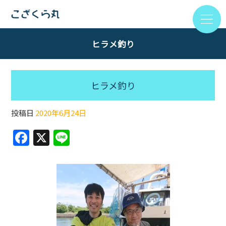
ヒラメ釣り
ヒラメ釣り
投稿日
2020年6月24日
F
X
Li
a
n
c
e
e
b
o